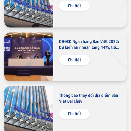
Ngân hàng điện tử
Chi tiết
VN
Thẻ tín dụng
Thẻ tín dụng BVBank VISA
Lifestyle
ĐHĐCĐ Ngân hàng Bản Việt 2022:
Dự kiến lợi nhuận tăng 44%, tiếp
tục đẩy mạnh kinh doanh bán lẻ
Chi tiết
Thẻ tín dụng
Thẻ tín dụng BVBank Visa Ms.
Thẻ JCB
Thông báo thay đổi địa điểm Bản
Việt Bãi Cháy
Thẻ tín dụng
Chi tiết
Thẻ tín dụng BVBank JCB Cheer