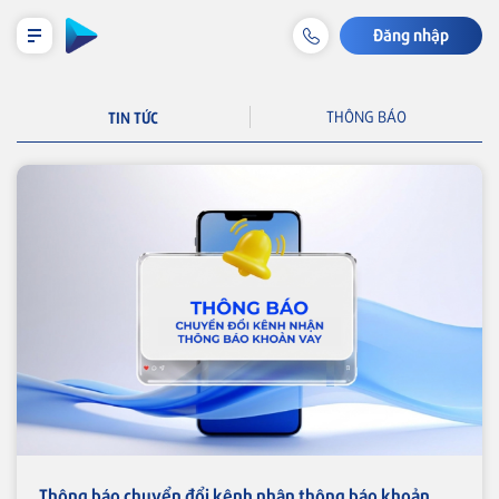
Đăng nhập
LỊCH TRẢ NỢ TẠM TÍNH
TIN TỨC
THÔNG BÁO
Cá nhân
Tiết kiệm & Đầu tư
Tài khoản & Dịch vụ
Thẻ
Khoản vay
Bảo hiểm liên kết
Thông báo chuyển đổi kênh nhận thông báo khoản