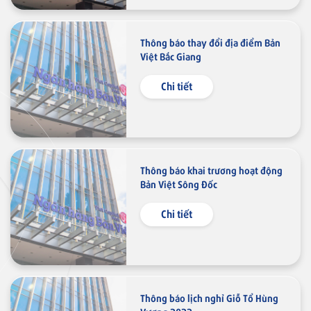
Thẻ tín dụng
Thông báo thay đổi địa điểm Bản
Thẻ tín dụng BVBank JCB Sense
Việt Bắc Giang
Chi tiết
Thẻ tín dụng
Thẻ tín dụng BVBank JCB
Discovery
Thông báo khai trương hoạt động
Bản Việt Sông Đốc
Chi tiết
Thẻ tín dụng
Thẻ tín dụng BVBank JCB 7-
Eleven
Thông báo lịch nghỉ Giỗ Tổ Hùng