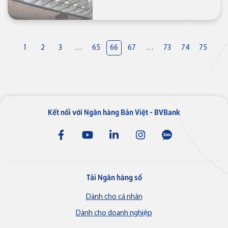
1
2
3
…
65
66
67
…
73
74
75
Kết nối với Ngân hàng Bản Việt - BVBank
Tải Ngân hàng số
Dành cho cá nhân
Dành cho doanh nghiệp