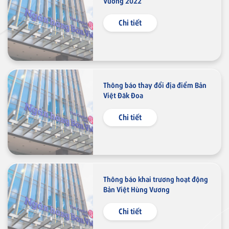
Vương 2022
Chi tiết
Thẻ tín dụng
Thẻ tín dụng BVBank JCB Link
Thông báo thay đổi địa điểm Bản
Việt Đăk Đoa
Thẻ tín dụng
Chi tiết
Thẻ tín dụng BVBank JCB Ms.
Thẻ NAPAS
Thông báo khai trương hoạt động
Bản Việt Hùng Vương
Thẻ tín dụng
Thẻ tín dụng BVBank NAPAS
Chi tiết
shopON