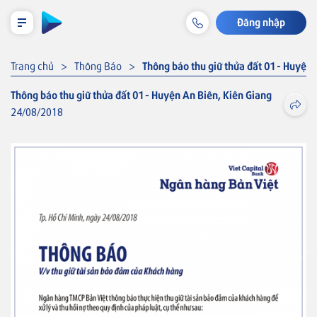
Đăng nhập
LỊCH TRẢ NỢ TẠM TÍNH
Trang chủ
Thông Báo
Thông báo thu giữ thửa đất 01 - Huyện 
Thông báo thu giữ thửa đất 01 - Huyện An Biên, Kiên Giang
24/08/2018
Cá nhân
Tiết kiệm & Đầu tư
Thẻ VISA
Tài khoản & Dịch vụ
Thẻ tín dụng
Thẻ tín dụng BVBank Visa inStyle
Thẻ
Khoản vay
Thẻ tín dụng
Thẻ tín dụng BVBank Visa Joy
Bảo hiểm liên kết