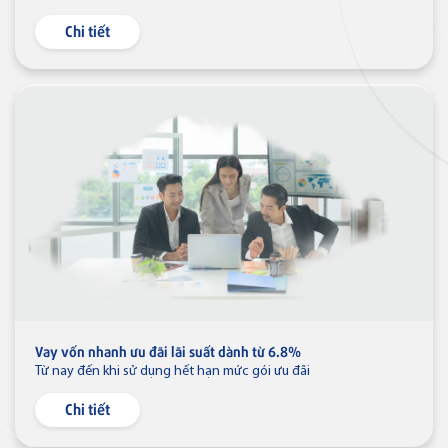
Chi tiết
Thông báo
Thẻ tín dụng
Thẻ tín dụng BVBank Visa Ms.
VN
Thẻ JCB
Thẻ tín dụng
Thẻ tín dụng BVBank JCB Cheer
Vay vốn nhanh ưu đãi lãi suất dành từ 6.8%
Thẻ tín dụng
Thẻ tín dụng BVBank JCB Sense
Từ nay đến khi sử dụng hết hạn mức gói ưu đãi
Chi tiết