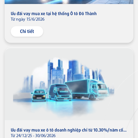
Ngân hàng số
Quản lý dòng tiền
Ưu đãi vay mua xe tại hệ thống Ô tô Đô Thành
Thẻ VISA
Từ ngày 15/6/2026
Hộ Kinh doanh
Ngân hàng điện tử
Chi tiết
Thẻ tín dụng
Thẻ tín dụng BVBank Visa inStyle
Ưu đãi
Dành cho Cá nhân
Thẻ tín dụng
Dành cho Doanh nghiệp
Thẻ tín dụng BVBank Visa Joy
Điểm giao dịch & ATM
Thẻ tín dụng
Liên hệ
Thẻ tín dụng BVBank VISA
Lifestyle
Về Bản Việt
Tuyển dụng
Ưu đãi vay mua xe ô tô doanh nghiệp chỉ từ 10.30%/năm cố định 12 tháng
Từ 24/12/25 - 30/06/2026
Tin tức
Nhà đầu tư