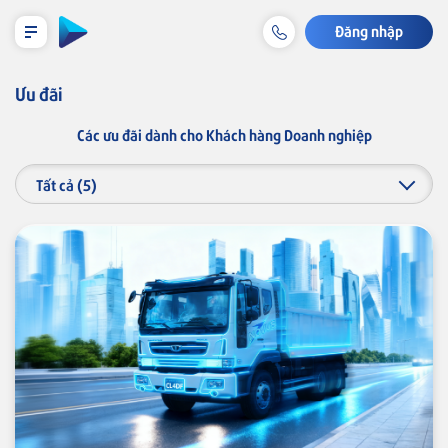
Đăng nhập
LỊCH TRẢ NỢ TẠM TÍNH
Ưu đãi
Các ưu đãi dành cho Khách hàng Doanh nghiệp
Cá nhân
Tiết kiệm & Đầu tư
Doanh nghiệp
Tài khoản & Dịch vụ
Tiền gửi
Thẻ
Tín dụng
Khoản vay
Bảo lãnh
Bảo hiểm liên kết
Tài trợ thương mại