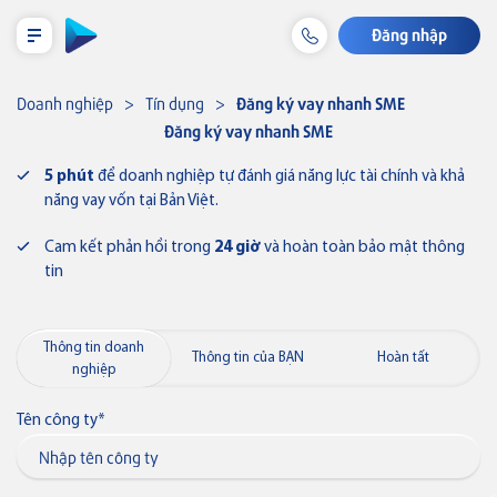
Đăng nhập
LỊCH TRẢ NỢ TẠM TÍNH
Doanh nghiệp
Tín dụng
Đăng ký vay nhanh SME
Đăng ký vay nhanh SME
5 phút
để doanh nghiệp tự đánh giá năng lực tài chính và khả
Cá nhân
năng vay vốn tại Bản Việt.
Tiết kiệm & Đầu tư
Doanh nghiệp
Cam kết phản hồi trong
24 giờ
và hoàn toàn bảo mật thông
tin
Tài khoản & Dịch vụ
Tiền gửi
Thẻ VISA
Thông tin doanh
Thông tin của BẠN
Hoàn tất
Thẻ
Tín dụng
nghiệp
Thẻ tín dụng
Thẻ tín dụng BVBank Visa inStyle
Khoản vay
Bảo lãnh
Tên công ty
*
Bảo hiểm liên kết
Tài trợ thương mại