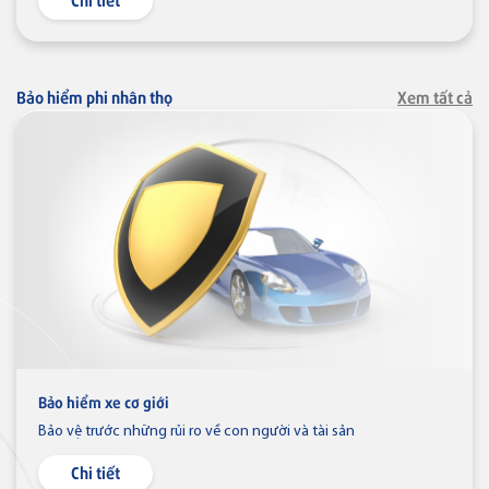
Thẻ JCB
Thẻ tín dụng
Bảo hiểm phi nhân thọ
Xem tất cả
Thẻ tín dụng BVBank JCB Cheer
Thẻ tín dụng
Thẻ tín dụng BVBank JCB Sense
Thẻ tín dụng
Thẻ tín dụng BVBank JCB
Bảo hiểm xe cơ giới
Discovery
Bảo vệ trước những rủi ro về con người và tài sản
Chi tiết