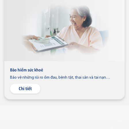
Thẻ NAPAS
Thẻ tín dụng
Thẻ tín dụng BVBank NAPAS
shopON
Bảo hiểm sức khoẻ
Bảo vệ những rủi ro ốm đau, bệnh tật, thai sản và tai nạn
trong cuộc sống
Chi tiết