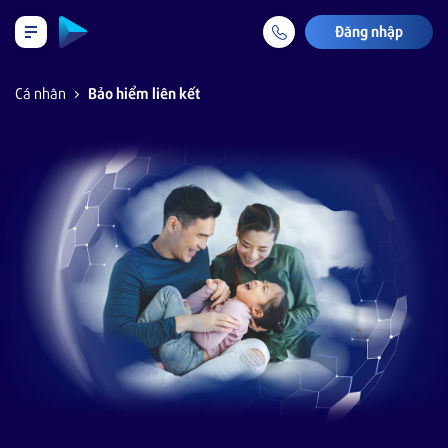
Đăng nhập
LỊCH TRẢ NỢ TẠM TÍNH
Cá nhân
Bảo hiểm liên kết
Cá nhân
Tiết kiệm & Đầu tư
Tài khoản & Dịch vụ
Thẻ
Khoản vay
Bảo hiểm liên kết