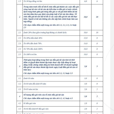
Ngân hàng điện tử
VN
Thẻ VISA
Thẻ tín dụng
Thẻ tín dụng BVBank Visa inStyle
Thẻ tín dụng
Thẻ tín dụng BVBank Visa Joy
Thẻ tín dụng