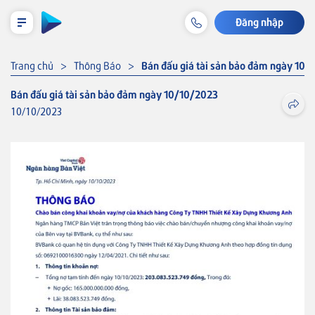
Đăng nhập
LỊCH TRẢ NỢ TẠM TÍNH
Trang chủ
Thông Báo
Bán đấu giá tài sản bảo đảm ngày 10/
Bán đấu giá tài sản bảo đảm ngày 10/10/2023
10/10/2023
Cá nhân
Tiết kiệm & Đầu tư
Tài khoản & Dịch vụ
Thẻ VISA
Thẻ
Thẻ tín dụng
Khoản vay
Thẻ tín dụng BVBank Visa inStyle
Bảo hiểm liên kết