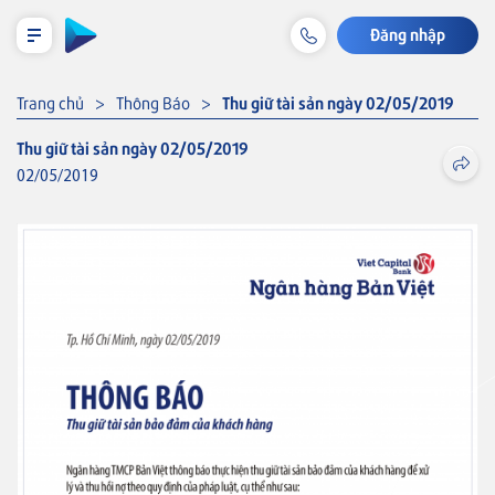
Đăng nhập
LỊCH TRẢ NỢ TẠM TÍNH
Trang chủ
Thông Báo
Thu giữ tài sản ngày 02/05/2019
Thu giữ tài sản ngày 02/05/2019
02/05/2019
Cá nhân
Tiết kiệm & Đầu tư
Thẻ VISA
Tài khoản & Dịch vụ
Thẻ tín dụng
Thẻ tín dụng BVBank Visa inStyle
Thẻ
Khoản vay
Thẻ tín dụng
Thẻ tín dụng BVBank Visa Joy
Bảo hiểm liên kết