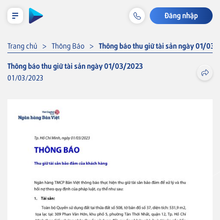
Đăng nhập
LỊCH TRẢ NỢ TẠM TÍNH
Trang chủ
Thông Báo
Thông báo thu giữ tài sản ngày 01/03
Thông báo thu giữ tài sản ngày 01/03/2023
01/03/2023
Cá nhân
Tiết kiệm & Đầu tư
Thẻ VISA
Tài khoản & Dịch vụ
Thẻ tín dụng
Thẻ tín dụng BVBank Visa inStyle
Thẻ
Khoản vay
Thẻ tín dụng
Thẻ tín dụng BVBank Visa Joy
Bảo hiểm liên kết