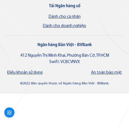
Thẻ tín dụng
Tải Ngân hàng số
Thẻ tín dụng BVBank VISA
Ngân hàng số
Quản lý dòng tiền
Lifestyle
Dành cho cá nhân
Hộ Kinh doanh
Ngân hàng điện tử
Dành cho doanh nghiệp
Ưu đãi
Ngân hàng Bản Việt - BVBank
Thẻ tín dụng
Thẻ tín dụng BVBank Visa Ms.
412 Nguyễn Thị Minh Khai, Phường Bàn Cờ, TP.HCM
Dành cho Cá nhân
Điểm giao dịch & ATM
Swift: VCBCVNVX
Dành cho Doanh nghiệp
Liên hệ
Điều khoản sử dụng
An toàn bảo mật
Thẻ JCB
©2022. Bản quyền thuộc về Ngân hàng Bản Việt - BVBank.
Về Bản Việt
Tuyển dụng
Tin tức
Nhà đầu tư
Thẻ tín dụng
Thẻ tín dụng BVBank JCB Cheer
Thông báo
VN