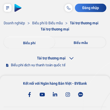
Đăng nhập
LỊCH TRẢ NỢ TẠM TÍNH
Doanh nghiệp
Biểu phí & Biểu mẫu
Tài trợ thương mại
Tài trợ thương mại
Cá nhân
Thẻ VISA
Biểu mẫu
Biểu phí
Tiết kiệm & Đầu tư
Doanh nghiệp
Thẻ tín dụng
Tài trợ thương mại
Thẻ tín dụng BVBank Visa inStyle
Biểu phí dịch vụ thanh toán quốc tế
Tài khoản & Dịch vụ
Tiền gửi
Thẻ
Tín dụng
Kết nối với Ngân hàng Bản Việt - BVBank
Thẻ tín dụng
Thẻ tín dụng BVBank Visa Joy
Khoản vay
Bảo lãnh
Bảo hiểm liên kết
Tài trợ thương mại