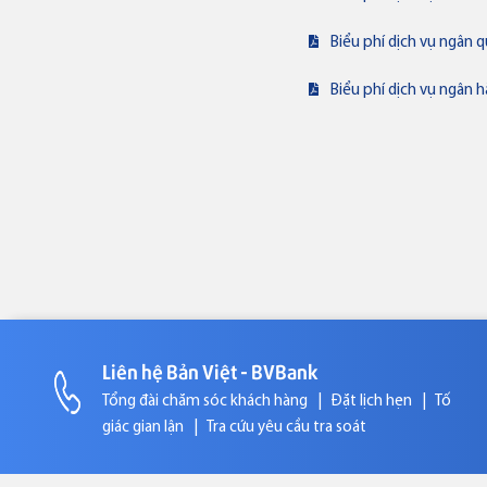
Thẻ tín dụng
Biểu phí dịch vụ ngân 
Thẻ tín dụng BVBank Visa inStyle
Biểu phí dịch vụ ngân h
Liên hệ Bản Việt - BVBank
Thẻ tín dụng
Thẻ tín dụng BVBank JCB Cheer
Tổng đài chăm sóc khách hàng
|
Đặt lịch hẹn
|
Tố
giác gian lận
|
Tra cứu yêu cầu tra soát