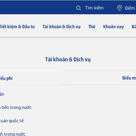
Điểm 
Tiết kiệm & Đầu tư
Tài khoản & Dịch vụ
Thẻ
Khoản vay
Bả
Tài khoản & Dịch vụ
Thẻ VISA
Biểu 
iểu phí
oản
n tiền trong nước
 toán quốc tế
ãnh trong nước
Thẻ tín dụng