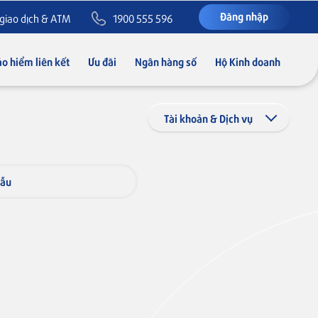
Đăng nhập
giao dịch & ATM
1900 555 596
o hiểm liên kết
Ưu đãi
Ngân hàng số
Hộ Kinh doanh
Tài khoản & Dịch vụ
mẫu