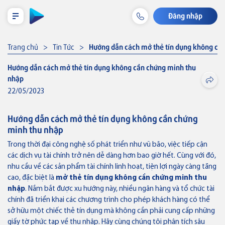
Đăng nhập
LỊCH TRẢ NỢ TẠM TÍNH
Trang chủ
Tin Tức
Hướng dẫn cách mở thẻ tín dụng không cầ
Hướng dẫn cách mở thẻ tín dụng không cần chứng minh thu
nhập
Cá nhân
22/05/2023
Tiết kiệm & Đầu tư
Hướng dẫn cách mở thẻ tín dụng không cần chứng
minh thu nhập
Tài khoản & Dịch vụ
Trong thời đại công nghệ số phát triển như vũ bão, việc tiếp cận
các dịch vụ tài chính trở nên dễ dàng hơn bao giờ hết. Cùng với đó,
Thẻ
nhu cầu về các sản phẩm tài chính linh hoạt, tiện lợi ngày càng tăng
cao, đặc biệt là
mở thẻ tín dụng không cần chứng minh thu
nhập
. Nắm bắt được xu hướng này, nhiều ngân hàng và tổ chức tài
Khoản vay
chính đã triển khai các chương trình cho phép khách hàng có thể
sở hữu một chiếc thẻ tín dụng mà không cần phải cung cấp những
Bảo hiểm liên kết
giấy tờ phức tạp về thu nhập. Hãy cùng chúng tôi phân tích sâu