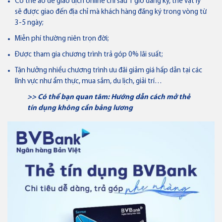
Có thẻ ảo để giao dịch online chỉ sau 1 giờ đăng ký, thẻ vật lý
Thẻ tín dụng
sẽ được giao đến địa chỉ mà khách hàng đăng ký trong vòng từ
Thẻ tín dụng BVBank VISA
3-5 ngày;
Lifestyle
Miễn phí thường niên trọn đời;
Được tham gia chương trình trả góp 0% lãi suất;
Tận hưởng nhiều chương trình ưu đãi giảm giá hấp dẫn tại các
lĩnh vực như ẩm thực, mua sắm, du lịch, giải trí…
Thẻ tín dụng
>> Có thể bạn quan tâm: Hướng dẫn cách
mở thẻ
Thẻ tín dụng BVBank Visa Ms.
tín dụng không cần bảng lương
Thẻ JCB
Thẻ tín dụng
Thẻ tín dụng BVBank JCB Cheer