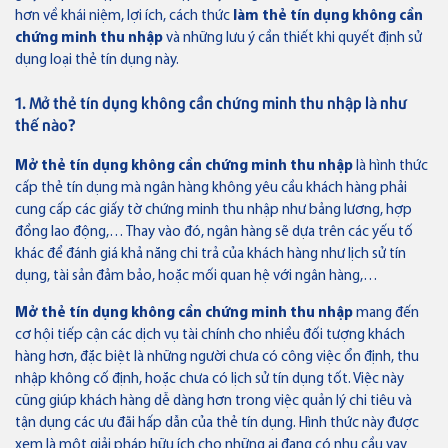
hơn về khái niệm, lợi ích, cách thức
làm thẻ tín dụng không cần
Ngân hàng số
chứng minh thu nhập
và những lưu ý cần thiết khi quyết định sử
dụng loại thẻ tín dụng này.
Hộ Kinh doanh
1. Mở thẻ tín dụng không cần chứng minh thu nhập là như
thế nào?
Doanh nghiệp
Mở thẻ tín dụng không cần chứng minh thu nhập
là hình thức
cấp thẻ tín dụng mà ngân hàng không yêu cầu khách hàng phải
Tiền gửi
Ưu đãi
cung cấp các giấy tờ chứng minh thu nhập như bảng lương, hợp
đồng lao động,… Thay vào đó, ngân hàng sẽ dựa trên các yếu tố
Tín dụng
Dành cho Cá nhân
Điểm giao dịch & ATM
khác để đánh giá khả năng chi trả của khách hàng như lịch sử tín
dụng, tài sản đảm bảo, hoặc mối quan hệ với ngân hàng,…
Bảo lãnh
Dành cho Doanh nghiệp
Liên hệ
Mở thẻ tín dụng không cần chứng minh thu nhập
mang đến
cơ hội tiếp cận các dịch vụ tài chính cho nhiều đối tượng khách
Tài trợ thương mại
hàng hơn, đặc biệt là những người chưa có công việc ổn định, thu
Về Bản Việt
Tuyển dụng
nhập không cố định, hoặc chưa có lịch sử tín dụng tốt. Việc này
Tin tức
Nhà đầu tư
cũng giúp khách hàng dễ dàng hơn trong việc quản lý chi tiêu và
Quản lý dòng tiền
tận dụng các ưu đãi hấp dẫn của thẻ tín dụng. Hình thức này được
Thông báo
xem là một giải pháp hữu ích cho những ai đang có nhu cầu vay