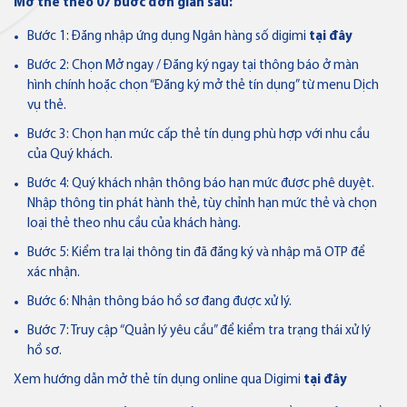
Mở thẻ theo 07 bước đơn giản sau:
Thẻ tín dụng
Thẻ tín dụng BVBank JCB Link
Bước 1: Đăng nhập ứng dụng Ngân hàng số digimi
tại đây
Bước 2: Chọn Mở ngay / Đăng ký ngay tại thông báo ở màn
hình chính hoặc chọn “Đăng ký mở thẻ tín dụng” từ menu Dịch
vụ thẻ.
Bước 3: Chọn hạn mức cấp thẻ tín dụng phù hợp với nhu cầu
của Quý khách.
Thẻ tín dụng
Bước 4: Quý khách nhận thông báo hạn mức được phê duyệt.
Thẻ tín dụng BVBank JCB Ms.
Nhập thông tin phát hành thẻ, tùy chỉnh hạn mức thẻ và chọn
loại thẻ theo nhu cầu của khách hàng.
Bước 5: Kiểm tra lại thông tin đã đăng ký và nhập mã OTP để
xác nhận.
Thẻ NAPAS
Bước 6: Nhận thông báo hồ sơ đang được xử lý.
Thẻ tín dụng
Bước 7: Truy cập “Quản lý yêu cầu” để kiểm tra trạng thái xử lý
Thẻ tín dụng BVBank NAPAS
hồ sơ.
shopON
Xem hướng dẫn mở thẻ tín dụng online qua Digimi
tại đây