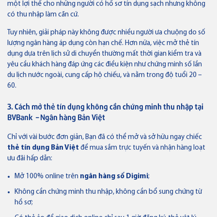
một lợi thế cho những người có hồ sơ tín dụng sạch nhưng không
có thu nhập làm căn cứ.
Tuy nhiên, giải pháp này không được nhiều người ưa chuộng do số
lượng ngân hàng áp dụng còn hạn chế. Hơn nữa, việc mở thẻ tín
dụng dựa trên lịch sử di chuyển thường mất thời gian kiểm tra và
yêu cầu khách hàng đáp ứng các điều kiện như chứng minh số lần
du lịch nước ngoài, cung cấp hộ chiếu, và nằm trong độ tuổi 20 –
Thẻ VISA
60.
3. Cách mở thẻ tín dụng không cần chứng minh thu nhập tại
Thẻ tín dụng
BVBank – Ngân hàng Bản Việt
Thẻ tín dụng BVBank Visa inStyle
Chỉ với vài bước đơn giản, Bạn đã có thể mở và sở hữu ngay chiếc
thẻ tín dụng Bản Việt
để mua sắm trực tuyến và nhận hàng loạt
ưu đãi hấp dẫn:
Thẻ tín dụng
Mở 100% online trên
ngân hàng số Digimi
;
Thẻ tín dụng BVBank Visa Joy
Không cần chứng minh thu nhập, không cần bổ sung chứng từ
hồ sơ;