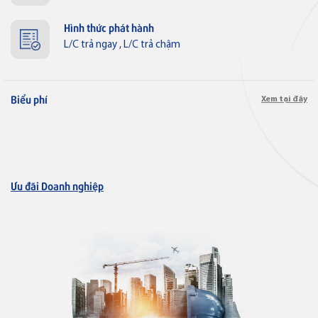
Hình thức phát hành
L/C trả ngay , L/C trả chậm
Thẻ tín dụng
Thẻ tín dụng BVBank VISA
Lifestyle
Biểu phí
Xem tại đây
Thẻ tín dụng
Thẻ tín dụng BVBank Visa Ms.
Ưu đãi Doanh nghiệp
Thẻ JCB
Thẻ tín dụng
Thẻ tín dụng BVBank JCB Cheer