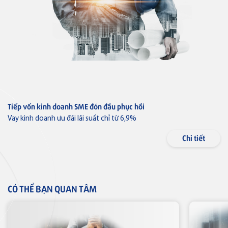
Thẻ tín dụng
Thẻ tín dụng BVBank JCB Sense
Tiếp vốn kinh doanh SME đón đầu phục hồi
Thẻ tín dụng
Thẻ tín dụng BVBank JCB
Vay kinh doanh ưu đãi lãi suất chỉ từ 6,9%
Discovery
Chi tiết
Thẻ tín dụng
CÓ THỂ BẠN QUAN TÂM
Thẻ tín dụng BVBank JCB 7-
Eleven