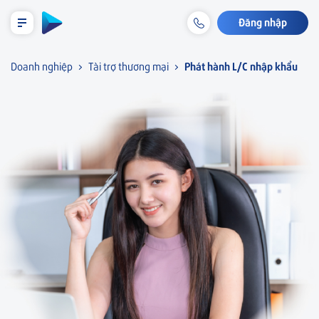
Đăng nhập
LỊCH TRẢ NỢ TẠM TÍNH
Doanh nghiệp
Tài trợ thương mại
Phát hành L/C nhập khẩu
Cá nhân
Tiết kiệm & Đầu tư
Doanh nghiệp
Tài khoản & Dịch vụ
Tiền gửi
Thẻ
Tín dụng
Khoản vay
Bảo lãnh
Bảo hiểm liên kết
Tài trợ thương mại