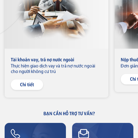
Thẻ tín dụng
Thẻ tín dụng BVBank JCB Link
Tài khoản vay, trả nợ nước ngoài
Nộp thuế
Thực hiện giao dịch vay và trả nợ nước ngoài
Đơn giản
Thẻ tín dụng
cho người không cư trú
Thẻ tín dụng BVBank JCB Ms.
Chi 
Chi tiết
Thẻ NAPAS
BẠN CẦN HỖ TRỢ TƯ VẤN?
Thẻ tín dụng
Thẻ tín dụng BVBank NAPAS
shopON