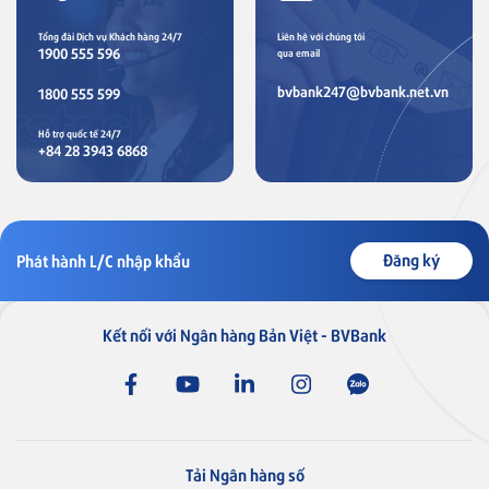
Tổng đài Dịch vụ Khách hàng 24/7
Liên hệ với chúng tôi
1900 555 596
qua email
bvbank247@bvbank.net.vn
1800 555 599
Hỗ trợ quốc tế 24/7
+84 28 3943 6868
Đăng ký
Phát hành L/C nhập khẩu
Kết nối với Ngân hàng Bản Việt - BVBank
Tải Ngân hàng số