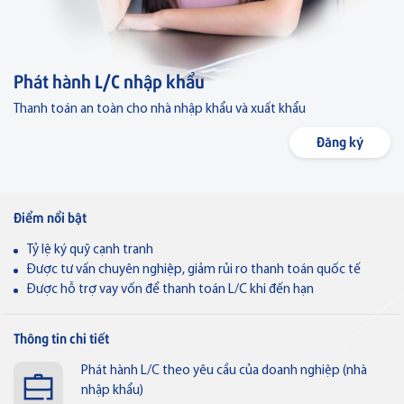
Ngân hàng số
Quản lý dòng tiền
Phát hành L/C nhập khẩu
Hộ Kinh doanh
Ngân hàng điện tử
Thanh toán an toàn cho nhà nhập khẩu và xuất khẩu
Ưu đãi
Đăng ký
Dành cho Cá nhân
Điểm giao dịch & ATM
Thẻ VISA
Điểm nổi bật
Dành cho Doanh nghiệp
Liên hệ
Tỷ lệ ký quỹ cạnh tranh
Thẻ tín dụng
Được tư vấn chuyên nghiệp, giảm rủi ro thanh toán quốc tế
Thẻ tín dụng BVBank Visa inStyle
Về Bản Việt
Tuyển dụng
Được hỗ trợ vay vốn để thanh toán L/C khi đến hạn
Tin tức
Nhà đầu tư
Thông báo
Thông tin chi tiết
Thẻ tín dụng
Phát hành L/C theo yêu cầu của doanh nghiệp (nhà
Thẻ tín dụng BVBank Visa Joy
VN
nhập khẩu)