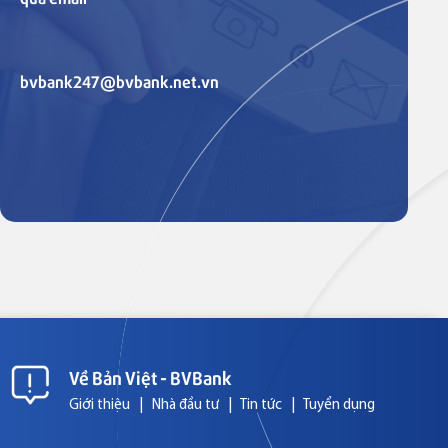
bvbank247@bvbank.net.vn
Về Bản Việt - BVBank
Giới thiệu
|
Nhà đầu tư
|
Tin tức
|
Tuyển dụng