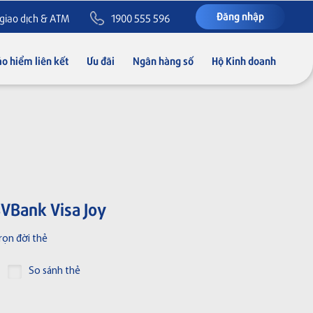
Đăng nhập
giao dịch & ATM
1900 555 596
o hiểm liên kết
Ưu đãi
Ngân hàng số
Hộ Kinh doanh
BVBank Visa Joy
rọn đời thẻ
So sánh thẻ