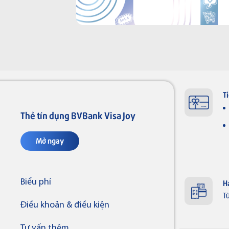
T
Thẻ tín dụng BVBank Visa Joy
Mở ngay
Biểu phí
H
T
Điều khoản & điều kiện
Tư vấn thêm