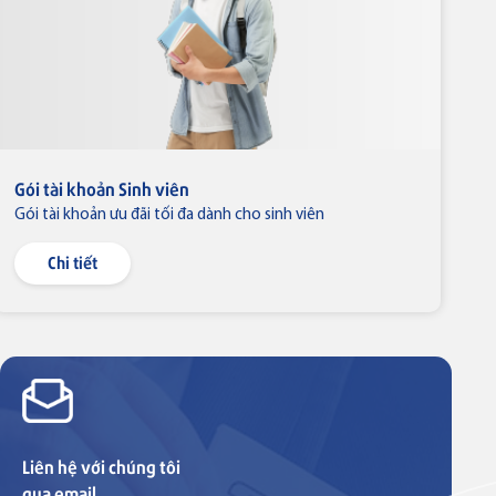
Gói tài khoản Sinh viên
B
Gói tài khoản ưu đãi tối đa dành cho sinh viên
T
Chi tiết
Liên hệ với chúng tôi
qua email