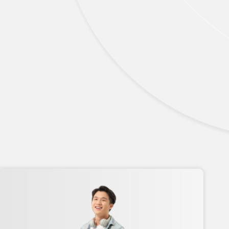
Thẻ tín dụng
Thẻ tín dụng BVBank JCB 7-
Eleven