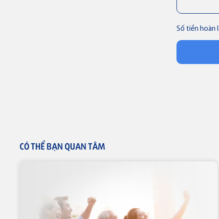
Số tiền hoàn 
Thẻ tín dụng
Thẻ tín dụng BVBank JCB Cheer
CÓ THỂ BẠN QUAN TÂM
Thẻ tín dụng
Thẻ tín dụng BVBank JCB Link