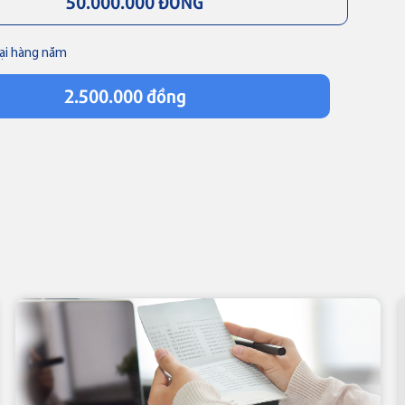
Thẻ tín dụng
lại hàng năm
Thẻ tín dụng
Thẻ tín dụng BVBank JCB
Thẻ tín dụng BVBank JCB Sense
Discovery
LỊCH TRẢ NỢ TẠM TÍNH
2.500.000 đồng
Thẻ tín dụng
Thẻ tín dụng BVBank JCB Ms.
Thẻ NAPAS