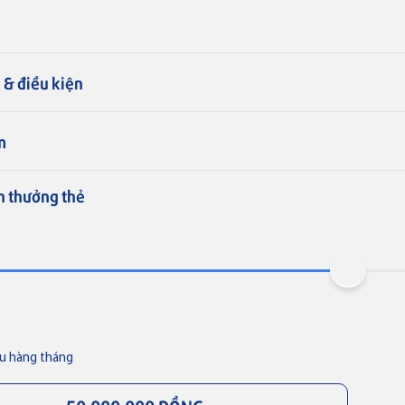
 & điều kiện
m
Thẻ tín dụng
Thẻ tín dụng
Thẻ tín dụng BVBank VISA
Thẻ tín dụng BVBank Visa Joy
n thưởng thẻ
Lifestyle
Thẻ JCB
iêu hàng tháng