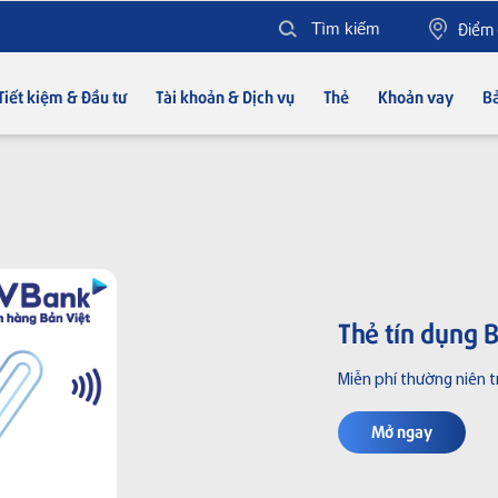
Điểm 
Tiết kiệm & Đầu tư
Tài khoản & Dịch vụ
Thẻ
Khoản vay
Bả
Thẻ tín dụng 
Miễn phí thường niên t
Mở ngay