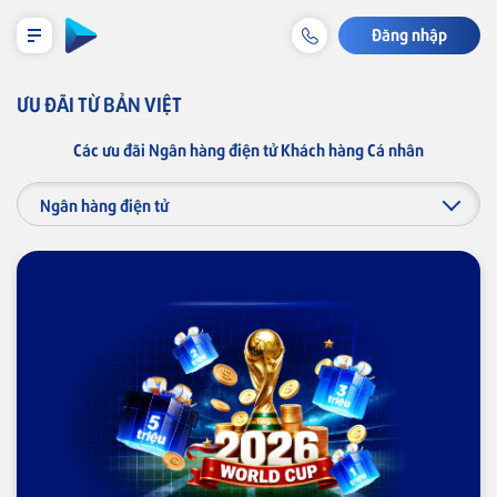
Đăng nhập
LỊCH TRẢ NỢ TẠM TÍNH
ƯU ĐÃI TỪ BẢN VIỆT
Các ưu đãi Ngân hàng điện tử Khách hàng Cá nhân
Cá nhân
Tiết kiệm & Đầu tư
Tài khoản & Dịch vụ
Thẻ
Khoản vay
Bảo hiểm liên kết