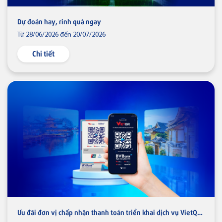
Ngân hàng số
Dự đoán hay, rinh quà ngay
Từ 28/06/2026 đến 20/07/2026
Hộ Kinh doanh
Chi tiết
Doanh nghiệp
Tiền gửi
Ưu đãi
Tín dụng
Dành cho Cá nhân
Bảo lãnh
Dành cho Doanh nghiệp
Tài trợ thương mại
Điểm giao dịch & ATM
Quản lý dòng tiền
Liên hệ
Ưu đãi đơn vị chấp nhận thanh toán triển khai dịch vụ VietQRGlobal với BVBank