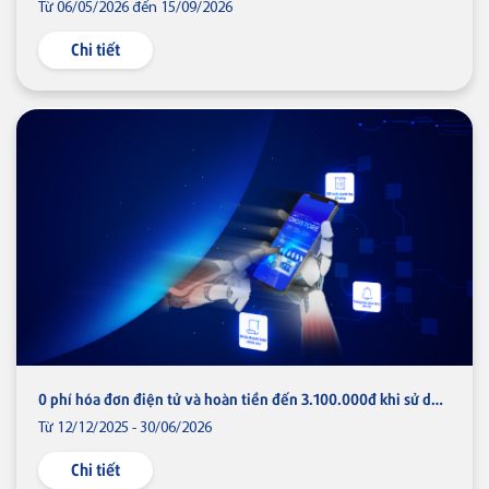
Từ 06/05/2026 đến 15/09/2026
Ngân hàng điện tử
Về Bản Việt
Tuyển dụng
Chi tiết
Tin tức
Nhà đầu tư
Thông báo
VN
0 phí hóa đơn điện tử và hoàn tiền đến 3.100.000đ khi sử dụng Digistore
Từ 12/12/2025 - 30/06/2026
Chi tiết