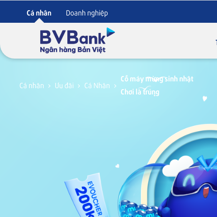
Cá nhân
Doanh nghiệp
Cỗ máy mừng sinh nhật
Cá nhân
Ưu đãi
Cá Nhân
Chơi là trúng