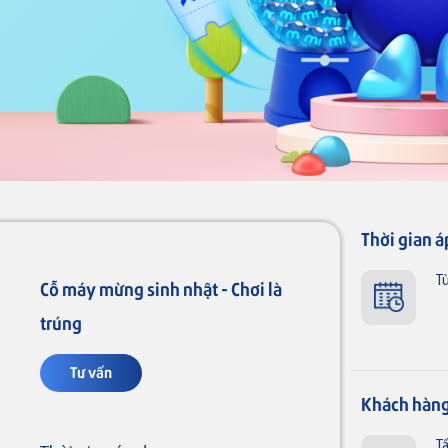
Thời gian 
T
Cỗ máy mừng sinh nhật - Chơi là
trúng
Tư vấn
Khách hàng
T