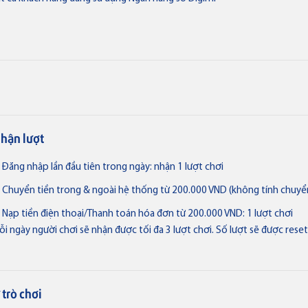
Thẻ tín dụng
Thẻ tín dụng
Thẻ tín dụng BVBank VISA
Thẻ tín dụng BVBank Visa Joy
Lifestyle
Thẻ JCB
hận lượt
Đăng nhập lần đầu tiên trong ngày: nhận 1 lượt chơi
Chuyển tiền trong & ngoài hệ thống từ 200.000 VND (không tính chuyển
Nạp tiền điện thoại/Thanh toán hóa đơn từ 200.000 VND: 1 lượt chơi
ỗi ngày người chơi sẽ nhận được tối đa 3 lượt chơi. Số lượt sẽ được rese
Thẻ tín dụng
Thẻ tín dụng
Thẻ tín dụng BVBank JCB
Thẻ tín dụng BVBank JCB Sense
Discovery
LỊCH TRẢ NỢ TẠM TÍNH
 trò chơi