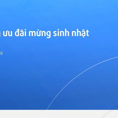
 ưu đãi mừng sinh nhật
23