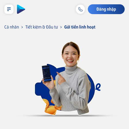
Đăng nhập
LỊCH TRẢ NỢ TẠM TÍNH
Cá nhân
Tiết kiệm & Đầu tư
Gửi tiền linh hoạt
Cá nhân
Tiết kiệm & Đầu tư
Thẻ VISA
Tài khoản & Dịch vụ
Thẻ tín dụng
Thẻ
Thẻ tín dụng BVBank Visa inStyle
Khoản vay
Bảo hiểm liên kết
Thẻ tín dụng