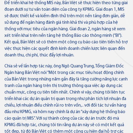
Để triển khai hệ thống MIS này, Bản Việt sẽ thực hiện theo từng giai
Ngân hàng điện tử
Thẻ tín dụng
đoạn dưới sự tư vấn toàn diện của công ty KPMG. Giai đoạn 1, MIS
VN
Thẻ tín dụng BVBank VISA
sẽ được thiết kế và kiểm định thử trên một nền tảng đơn giản, dễ
Lifestyle
sử dụng để ngân hàng đánh giá tính khả thi và phù hợp của hệ
thống với mục tiêu của ngân hàng. Giai đoạn 2, ngân hàng sẽ xem
xét triển khai trên nền tảng hệ thống Báo cáo thông minh (“BI”).
Kết quả, Bản Việt sẽ có thêm một công cụ báo cáo tiên tiến hỗ trợ
việc thực hiện các quyết định kinh doanh chiến lược liên quan đến
Thẻ tín dụng
doanh thu, chi phí, thúc đẩy lợi nhuận.
Thẻ tín dụng BVBank Visa Ms.
Chia sẻ về lần hợp tác này, ông Ngô Quang Trung, Tổng Giám Đốc
Ngân hàng Bản Việt nói “Một trong các mục tiêu hoạt động chính
của Bản Việt trong những năm gần đây là tăng cường năng lực cạnh
tranh của ngân hàng trên thị trường thông qua việc áp dụng các
Thẻ JCB
chuẩn mực, công cụ tiên tiến nhất. Chính vì vậy, chúng tôi liên tục
triển khai các dự án quản trị quan trọng như phân tích lợi nhuận đa
Thẻ tín dụng
chiều, lợi nhuận điều chỉnh rủi ro trên vốn,.. với đối tác tư vấn hàng
Thẻ tín dụng BVBank JCB Cheer
đầu như KPMG, và hôm nay chính là dự án “xây dựng hệ thống báo
cáo quản trị MIS”. Với sự thành công của các dự án trước đó mà
KPMG đã hợp tác, chúng tôi tin rằng dự án này sẽ có một kết quả
tốt đẹp, từ đó Bản Việt có thêm một công cụ hiện đại hỗ trợ các