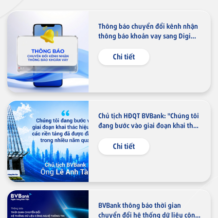
Thẻ tín dụng
Thẻ tín dụng BVBank JCB Link
Thông báo chuyển đổi kênh nhận
thông báo khoản vay sang Digimi
và Email
Chi tiết
Thẻ tín dụng
Thẻ tín dụng BVBank JCB Ms.
Chủ tịch HĐQT BVBank: "Chúng tôi
đang bước vào giai đoạn khai thác
hiệu quả các nền tảng đã được
đầu tư trong nhiều năm qua"
Chi tiết
Thẻ NAPAS
Thẻ tín dụng
Thẻ tín dụng BVBank NAPAS
shopON
BVBank thông báo thời gian
chuyển đổi hệ thống dữ liệu công