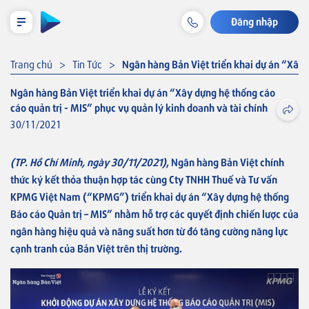
Đăng nhập
LỊCH TRẢ NỢ TẠM TÍNH
Trang chủ
Tin Tức
Ngân hàng Bản Việt triển khai dự án “Xây d
Ngân hàng Bản Việt triển khai dự án “Xây dựng hệ thống cáo
cáo quản trị - MIS” phục vụ quản lý kinh doanh và tài chính
Cá nhân
30/11/2021
Tiết kiệm & Đầu tư
(TP. Hồ Chí Minh, ngày 30/11/2021)
, Ngân hàng Bản Việt chính
thức ký kết thỏa thuận hợp tác cùng Cty TNHH Thuế và Tư vấn
Tài khoản & Dịch vụ
KPMG Việt Nam (“KPMG”) triển khai dự án “Xây dựng hệ thống
Báo cáo Quản trị – MIS” nhằm hỗ trợ các quyết định chiến lược của
Thẻ
ngân hàng hiệu quả và năng suất hơn từ đó tăng cường năng lực
cạnh tranh của Bản Việt trên thị trường.
Khoản vay
Bảo hiểm liên kết