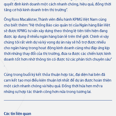
quyết định kinh doanh một cách nhanh chóng, hiệu quả, đồng thời
Thẻ tín dụng
tăng cơ hội kinh doanh trên thị trường”.
Thẻ tín dụng BVBank JCB Sense
Ông Ross Macaliister, Thành viên điều hành KPMG Việt Nam cũng
cho biết thêm: “Hệ thống Báo cáo quản trị của Ngân hàng Bản Việt
sẽ được KPMG tư vấn xây dựng theo thông lệ tiên tiến hiện đang
được áp dụng ở nhiều ngân hàng bán lẻ trên thế giới. Chính vì vậy
Thẻ tín dụng
chúng tôi rất vinh dự và kỳ vọng dự án này sẽ hỗ trợ được nhiều
Thẻ tín dụng BVBank JCB
cho ngân hàng trong hoạt động kinh doanh cũng như đáp ứng kịp
Discovery
thời những thay đổi của thị trường, đưa ra được các chiến lược kinh
doanh tốt hơn nhờ thông tin có được từ các phân tích chuyên sâu”
.
Cũng trong buổi ký kết thỏa thuận hợp tác, đại diện hai bên đã
Thẻ tín dụng
cam kết tạo mọi điều kiện thuận lợi nhất để dự án được hoàn thiện
Thẻ tín dụng BVBank JCB 7-
một cách nhanh chóng và hiệu quả. Đồng thời hứa hẹn mở ra
Eleven
những sự hợp tác thành công hơn nữa trong tương lai.
Các tin liên quan