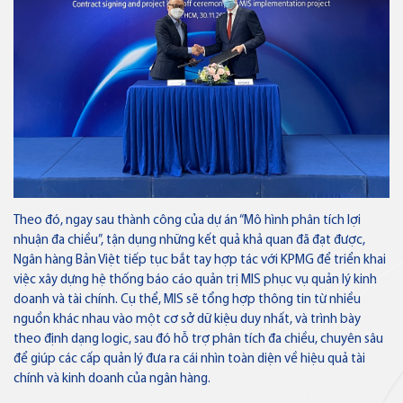
Ngân hàng số
Hộ Kinh doanh
Doanh nghiệp
Thẻ VISA
Tiền gửi
Ưu đãi
Thẻ tín dụng
Theo đó, ngay sau thành công của dự án “Mô hình phân tích lợi
Tín dụng
Dành cho Cá nhân
Điểm giao dịch & ATM
Thẻ tín dụng BVBank Visa inStyle
nhuận đa chiều”, tận dụng những kết quả khả quan đã đạt được,
Ngân hàng Bản Việt tiếp tục bắt tay hợp tác với KPMG để triển khai
Bảo lãnh
Dành cho Doanh nghiệp
Liên hệ
việc xây dựng hệ thống báo cáo quản trị MIS phục vụ quản lý kinh
doanh và tài chính. Cụ thể, MIS sẽ tổng hợp thông tin từ nhiều
Tài trợ thương mại
nguồn khác nhau vào một cơ sở dữ kiệu duy nhất, và trình bày
Thẻ tín dụng
Về Bản Việt
Tuyển dụng
theo định dạng logic, sau đó hỗ trợ phân tích đa chiều, chuyên sâu
Thẻ tín dụng BVBank Visa Joy
Tin tức
Nhà đầu tư
để giúp các cấp quản lý đưa ra cái nhìn toàn diện về hiệu quả tài
Quản lý dòng tiền
chính và kinh doanh của ngân hàng.
Thông báo