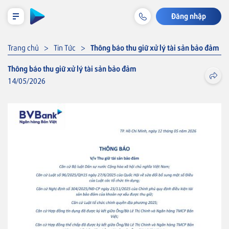
Đăng nhập
LỊCH TRẢ NỢ TẠM TÍNH
Trang chủ
Tin Tức
Thông báo thu giữ xử lý tài sản bảo đảm
Thông báo thu giữ xử lý tài sản bảo đảm
14/05/2026
Cá nhân
Tiết kiệm & Đầu tư
Tài khoản & Dịch vụ
Thẻ
Khoản vay
Bảo hiểm liên kết