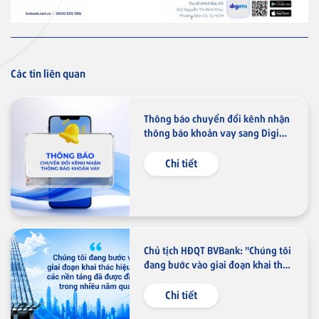
Thẻ tín dụng
Thẻ tín dụng BVBank JCB Link
Các tin liên quan
Thông báo chuyển đổi kênh nhận
thông báo khoản vay sang Digimi
và Email
Chi tiết
Thẻ tín dụng
Thẻ tín dụng BVBank JCB Ms.
Chủ tịch HĐQT BVBank: "Chúng tôi
Thẻ NAPAS
đang bước vào giai đoạn khai thác
hiệu quả các nền tảng đã được
Thẻ tín dụng
đầu tư trong nhiều năm qua"
Chi tiết
Thẻ tín dụng BVBank NAPAS