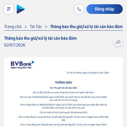
Đăng nhập
LỊCH TRẢ NỢ TẠM TÍNH
Trang chủ
Tin Tức
Thông báo thu giữ/xử lý tài sản bảo đảm
Thông báo thu giữ/xử lý tài sản bảo đảm
02/07/2026
Cá nhân
Tiết kiệm & Đầu tư
Tài khoản & Dịch vụ
Thẻ
Khoản vay
Thẻ VISA
Bảo hiểm liên kết