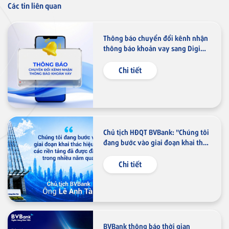
Các tin liên quan
Thông báo chuyển đổi kênh nhận
thông báo khoản vay sang Digimi
Thẻ tín dụng
và Email
Thẻ tín dụng BVBank JCB 7-
Chi tiết
Eleven
Thẻ tín dụng
Chủ tịch HĐQT BVBank: "Chúng tôi
Thẻ tín dụng BVBank JCB Link
đang bước vào giai đoạn khai thác
hiệu quả các nền tảng đã được
đầu tư trong nhiều năm qua"
Chi tiết
Thẻ tín dụng
Thẻ tín dụng BVBank JCB Ms.
BVBank thông báo thời gian