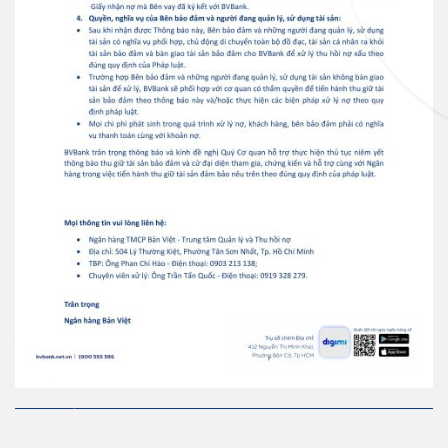
Ngân hàng điện tử
VN
Thẻ JCB
Thẻ tín dụng
Thẻ tín dụng BVBank JCB Cheer
Thẻ tín dụng
Thẻ tín dụng BVBank JCB Sense
Thẻ tín dụng
Thẻ tín dụng BVBank JCB
Discovery