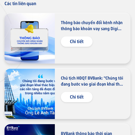
Các tin liên quan
Thông báo chuyển đổi kênh nhận
thông báo khoản vay sang Digimi
Thẻ tín dụng
và Email
Thẻ tín dụng BVBank JCB 7-
Chi tiết
Eleven
Thẻ tín dụng
Chủ tịch HĐQT BVBank: "Chúng tôi
Thẻ tín dụng BVBank JCB Link
đang bước vào giai đoạn khai thác
hiệu quả các nền tảng đã được
đầu tư trong nhiều năm qua"
Chi tiết
Thẻ tín dụng
Thẻ tín dụng BVBank JCB Ms.
BVBank thông báo thời gian