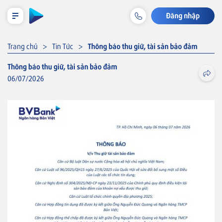
Đăng nhập
LỊCH TRẢ NỢ TẠM TÍNH
Trang chủ
Tin Tức
Thông báo thu giữ, tài sản bảo đảm
Thông báo thu giữ, tài sản bảo đảm
06/07/2026
Cá nhân
Tiết kiệm & Đầu tư
Tài khoản & Dịch vụ
Thẻ
Khoản vay
Thẻ VISA
Bảo hiểm liên kết