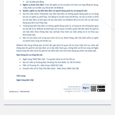
Ngân hàng điện tử
VN
Thẻ JCB
Thẻ tín dụng
Thẻ tín dụng BVBank JCB Cheer
Thẻ tín dụng
Thẻ tín dụng BVBank JCB Sense
Thẻ tín dụng
Thẻ tín dụng BVBank JCB
Discovery