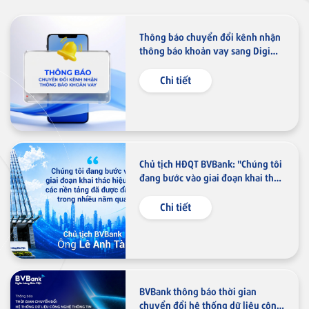
Ngân hàng điện tử
VN
Thông báo chuyển đổi kênh nhận
Thẻ tín dụng
thông báo khoản vay sang Digimi
Thẻ tín dụng BVBank JCB Cheer
và Email
Chi tiết
Thẻ tín dụng
Thẻ tín dụng BVBank JCB Sense
Chủ tịch HĐQT BVBank: "Chúng tôi
đang bước vào giai đoạn khai thác
hiệu quả các nền tảng đã được
đầu tư trong nhiều năm qua"
Chi tiết
Thẻ tín dụng
Thẻ tín dụng BVBank JCB
Discovery
BVBank thông báo thời gian
chuyển đổi hệ thống dữ liệu công