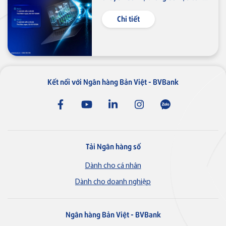
Thẻ tín dụng
nghệ thông tin
Thẻ tín dụng BVBank JCB 7-
Chi tiết
Eleven
Kết nối với Ngân hàng Bản Việt - BVBank
Thẻ tín dụng
Thẻ tín dụng BVBank JCB Link
Tải Ngân hàng số
Dành cho cá nhân
Thẻ tín dụng
Thẻ tín dụng BVBank JCB Ms.
Dành cho doanh nghiệp
Ngân hàng Bản Việt - BVBank