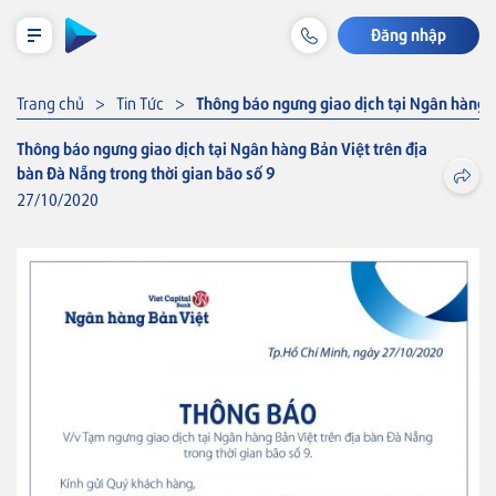
Đăng nhập
LỊCH TRẢ NỢ TẠM TÍNH
Trang chủ
Tin Tức
Thông báo ngưng giao dịch tại Ngân hàng B
Thông báo ngưng giao dịch tại Ngân hàng Bản Việt trên địa
bàn Đà Nẵng trong thời gian bão số 9
Cá nhân
27/10/2020
Tiết kiệm & Đầu tư
Tài khoản & Dịch vụ
Thẻ
Thẻ VISA
Khoản vay
Thẻ tín dụng
Thẻ tín dụng BVBank Visa inStyle
Bảo hiểm liên kết