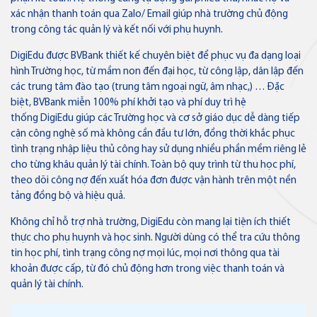
Ngân hàng điện tử
xác nhận thanh toán qua Zalo/ Email giúp nhà trường chủ động
VN
trong công tác quản lý và kết nối với phụ huynh.
DigiEdu được BVBank thiết kế chuyên biệt để phục vụ đa dạng loại
Thẻ tín dụng
hình Trường học, từ mầm non đến đại học, từ công lập, dân lập đến
Thẻ tín dụng BVBank Visa Joy
các trung tâm đào tạo (trung tâm ngoại ngữ, âm nhạc,) … Đặc
biệt, BVBank miễn 100% phí khởi tạo và phí duy trì hệ
thống DigiEdu giúp các Trường học và cơ sở giáo dục dễ dàng tiếp
cận công nghệ số mà không cần đầu tư lớn, đồng thời khắc phục
Thẻ tín dụng
tình trạng nhập liệu thủ công hay sử dụng nhiều phần mềm riêng lẻ
Thẻ tín dụng BVBank VISA
cho từng khâu quản lý tài chính. Toàn bộ quy trình từ thu học phí,
Lifestyle
theo dõi công nợ đến xuất hóa đơn được vận hành trên một nền
tảng đồng bộ và hiệu quả.
Không chỉ hỗ trợ nhà trường, DigiEdu còn mang lại tiện ích thiết
thực cho phụ huynh và học sinh. Người dùng có thể tra cứu thông
tin học phí, tình trạng công nợ mọi lúc, mọi nơi thông qua tài
Thẻ tín dụng
Thẻ tín dụng BVBank Visa Ms.
khoản được cấp, từ đó chủ động hơn trong việc thanh toán và
quản lý tài chính.