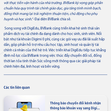
với thực tiễn vận hành của nhà trường. BVBank kỳ vọng góp phần
chuẩn hóa quy trình tài chính giáo dục, gia tăng tính minh bạch,
Thẻ tín dụng
đồng thời mang lại trải nghiệm thuận tiện, chủ động cho phụ
Thẻ tín dụng BVBank JCB 7-
huynh và học sinh.”-
Đại diện BVBank chia sẻ.
Eleven
Song song với DigiEdu, BVBank cũng triển khai hệ sinh thái sản
phẩm dịch vụ tài chính đa dạng dành cho học sinh, sinh viên. Nổi
bật như tài khoản Digimi 0 phí, cùng các gói vay ưu đãi lãi suất hấp
dẫn, góp phần hỗ trợ nhu cầu học tập, sinh hoạt và quản lý tài
Thẻ tín dụng
chính cá nhân của thế hệ trẻ. Việc triển khai DigiEdu tiếp tục khẳng
Thẻ tín dụng BVBank JCB Link
định nỗ lực của BVBank trong việc thúc đẩy chuyển đổi số, đồng
thời lan tỏa tinh thần Sức sống mới thông qua các giải pháp tài
chính hiện đại, linh hoạt và bền vững.
Các tin liên quan
Thẻ tín dụng
Thẻ tín dụng BVBank JCB Ms.
Thông báo chuyển đổi kênh nhận
thông báo khoản vay sang Digimi