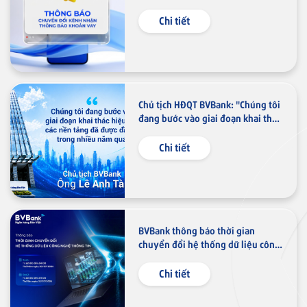
và Email
Chi tiết
Thẻ NAPAS
Thẻ tín dụng
Thẻ tín dụng BVBank NAPAS
shopON
Chủ tịch HĐQT BVBank: "Chúng tôi
đang bước vào giai đoạn khai thác
hiệu quả các nền tảng đã được
đầu tư trong nhiều năm qua"
Chi tiết
BVBank thông báo thời gian
chuyển đổi hệ thống dữ liệu công
nghệ thông tin
Chi tiết