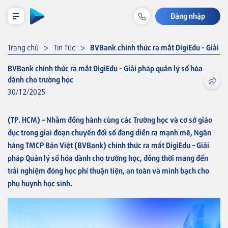
Đăng nhập
LỊCH TRẢ NỢ TẠM TÍNH
Trang chủ
Tin Tức
BVBank chính thức ra mắt DigiEdu - Giải p
BVBank chính thức ra mắt DigiEdu - Giải pháp quản lý số hóa
dành cho trường học
Cá nhân
30/12/2025
Tiết kiệm & Đầu tư
(TP. HCM) –
Nhằm đồng hành cùng các Trường học và cơ sở giáo
dục trong giai đoạn
chuyển đổi số đang diễn ra mạnh mẽ, Ngân
Tài khoản & Dịch vụ
hàng TMCP Bản Việt (BVBank) chính thức
ra mắt
DigiEdu – Giải
pháp
Quản lý số hóa dành cho trường học, đồng thời mang đến
Thẻ
trải nghiệm đóng học phí thuận tiện, an toàn và minh bạch cho
phụ huynh học sinh.
Khoản vay
Bảo hiểm liên kết