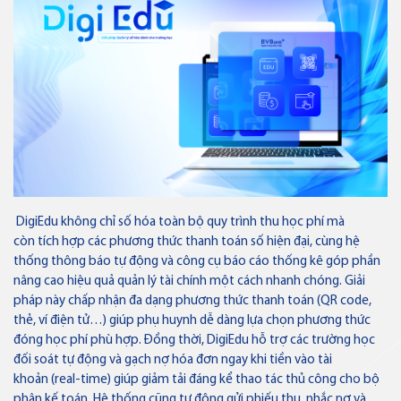
Ngân hàng số
Hộ Kinh doanh
Doanh nghiệp
Tiền gửi
Ưu đãi
Tín dụng
Dành cho Cá nhân
DigiEdu không chỉ số hóa toàn bộ quy trình thu học phí mà
Điểm giao dịch & ATM
còn tích hợp các phương thức thanh toán số hiện đại, cùng hệ
thống thông báo tự động và công cụ báo cáo thống kê góp phần
Bảo lãnh
Dành cho Doanh nghiệp
Liên hệ
nâng cao hiệu quả quản lý tài chính một cách nhanh chóng. Giải
pháp này chấp nhận đa dạng phương thức thanh toán (QR code,
Tài trợ thương mại
Thẻ VISA
thẻ, ví điện tử…) giúp phụ huynh dễ dàng lựa chọn phương thức
Về Bản Việt
Tuyển dụng
đóng học phí phù hợp. Đồng thời, DigiEdu hỗ trợ các trường học
Tin tức
Nhà đầu tư
đối soát tự động và gạch nợ hóa đơn ngay khi tiền vào tài
Quản lý dòng tiền
Thẻ tín dụng
khoản (real-time) giúp giảm tải đáng kể thao tác thủ công cho bộ
Thông báo
Thẻ tín dụng BVBank Visa inStyle
phận kế toán. Hệ thống cũng tự động gửi phiếu thu, nhắc nợ và