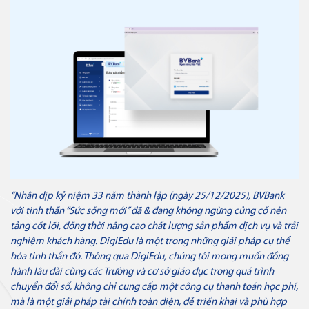
Thẻ JCB
Thẻ tín dụng
Thẻ tín dụng BVBank JCB Cheer
Thẻ tín dụng
Thẻ tín dụng BVBank JCB Sense
“Nhân dịp kỷ niệm 33 năm thành lập
(
ngày 25/12/2025
)
, BVBank
với
tinh thần “Sức sống mới”
đã & đang
không ngừng củng cố nền
tảng cốt lõi, đồng thời nâng cao chất lượng sản phẩm dịch vụ và trải
Thẻ tín dụng
nghiệm khách hàng. DigiEdu là một trong những giải pháp cụ thể
Thẻ tín dụng BVBank JCB
hóa tinh thần đó.
Thông qua DigiEdu, chúng tôi mong muốn đồng
Discovery
hành lâu dài cùng các Trường và cơ sở giáo dục trong quá trình
chuyển đổi số, không chỉ cung cấp một công cụ thanh toán học phí,
mà là một giải pháp tài chính toàn diện, dễ triển khai và phù hợp