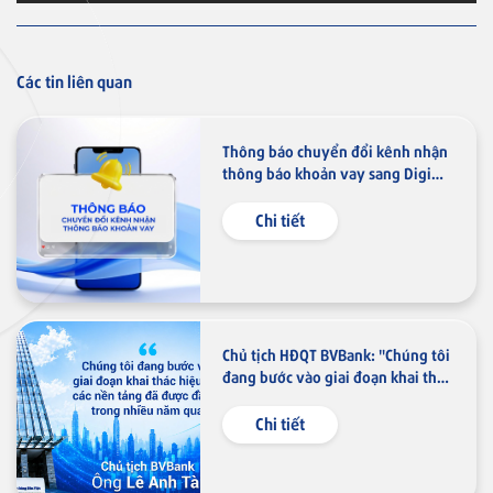
Thẻ tín dụng BVBank JCB
Discovery
Các tin liên quan
Thẻ tín dụng
Thông báo chuyển đổi kênh nhận
Thẻ tín dụng BVBank JCB 7-
thông báo khoản vay sang Digimi
Eleven
và Email
Chi tiết
Thẻ tín dụng
Thẻ tín dụng BVBank JCB Link
Chủ tịch HĐQT BVBank: "Chúng tôi
đang bước vào giai đoạn khai thác
hiệu quả các nền tảng đã được
đầu tư trong nhiều năm qua"
Chi tiết