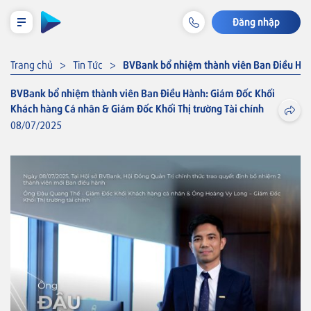
Đăng nhập
LỊCH TRẢ NỢ TẠM TÍNH
Trang chủ
Tin Tức
BVBank bổ nhiệm thành viên Ban Điều Hành
BVBank bổ nhiệm thành viên Ban Điều Hành: Giám Đốc Khối
Khách hàng Cá nhân & Giám Đốc Khối Thị trường Tài chính
Cá nhân
08/07/2025
Tiết kiệm & Đầu tư
Tài khoản & Dịch vụ
Thẻ
Khoản vay
Bảo hiểm liên kết
Thẻ VISA