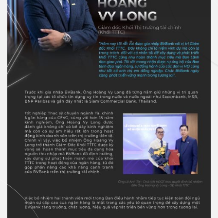
Ngân hàng điện tử
Thẻ tín dụng BVBank Visa Ms.
VN
Thẻ JCB
Thẻ tín dụng
Thẻ tín dụng BVBank JCB Cheer
Thẻ tín dụng
Thẻ tín dụng BVBank JCB Sense
Thẻ tín dụng