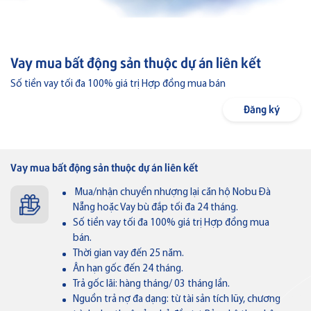
Ngân hàng số
Vay mua bất động sản thuộc dự án liên kết
Hộ Kinh doanh
Số tiền vay tối đa 100% giá trị Hợp đồng mua bán
Doanh nghiệp
Đăng ký
Tiền gửi
Ưu đãi
Vay mua bất động sản thuộc dự án liên kết
Tín dụng
Dành cho Cá nhân
Điểm giao dịch & ATM
Mua/nhận chuyển nhượng lại căn hộ Nobu Đà
Nẵng hoặc Vay bù đắp tối đa 24 tháng.
Bảo lãnh
Dành cho Doanh nghiệp
Liên hệ
Số tiền vay tối đa 100% giá trị Hợp đồng mua
bán.
Tài trợ thương mại
Về Bản Việt
Tuyển dụng
Thời gian vay đến 25 năm.
Ân hạn gốc đến 24 tháng.
Thẻ VISA
Tin tức
Nhà đầu tư
Quản lý dòng tiền
Trả gốc lãi: hàng tháng/ 03 tháng lần.
Thông báo
Nguồn trả nợ đa dạng: từ tài sản tích lũy, chương