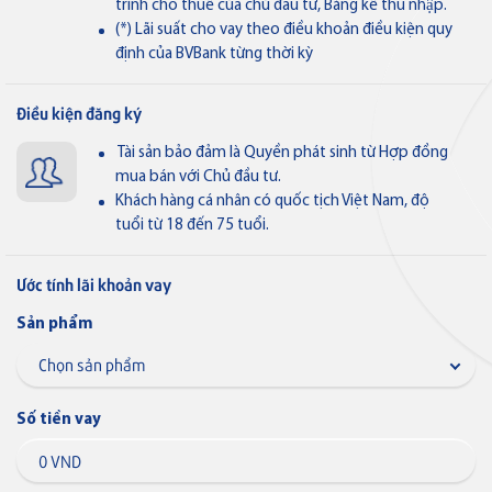
Thẻ tín dụng
trình cho thuê của chủ đầu tư, Bảng kê thu nhập.
Ngân hàng điện tử
Thẻ tín dụng BVBank Visa inStyle
(*) Lãi suất cho vay theo điều khoản điều kiện quy
VN
định của BVBank từng thời kỳ
Điều kiện đăng ký
Thẻ tín dụng
Tài sản bảo đảm là Quyền phát sinh từ Hợp đồng
Thẻ tín dụng BVBank Visa Joy
mua bán với Chủ đầu tư.
Khách hàng cá nhân có quốc tịch Việt Nam, độ
tuổi từ 18 đến 75 tuổi.
Thẻ tín dụng
Thẻ tín dụng BVBank VISA
Ước tính lãi khoản vay
Lifestyle
Sản phẩm
Số tiền vay
Thẻ tín dụng
Thẻ tín dụng BVBank Visa Ms.