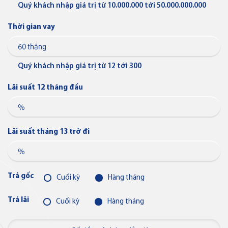
Quý khách nhập giá trị từ 10.000.000 tới 50.000.000.000
Thời gian vay
Thẻ JCB
Thẻ tín dụng
Quý khách nhập giá trị từ 12 tới 300
Thẻ tín dụng BVBank JCB Cheer
Lãi suất 12 tháng đầu
Thẻ tín dụng
Lãi suất tháng 13 trở đi
Thẻ tín dụng BVBank JCB Sense
Trả gốc
Cuối kỳ
Hàng tháng
Thẻ tín dụng
Trả lãi
Thẻ tín dụng BVBank JCB
Cuối kỳ
Hàng tháng
Discovery