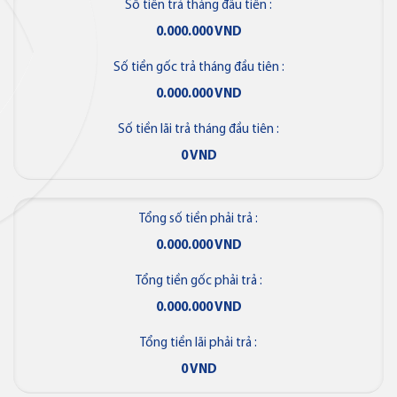
Số tiền trả tháng đầu tiên :
0.000.000 VND
Thẻ tín dụng
Số tiền gốc trả tháng đầu tiên :
Thẻ tín dụng BVBank JCB 7-
0.000.000 VND
Eleven
Số tiền lãi trả tháng đầu tiên :
0 VND
Thẻ tín dụng
Tổng số tiền phải trả :
Thẻ tín dụng BVBank JCB Link
0.000.000 VND
Tổng tiền gốc phải trả :
0.000.000 VND
Tổng tiền lãi phải trả :
Thẻ tín dụng
0 VND
Thẻ tín dụng BVBank JCB Ms.