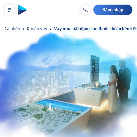
Đăng nhập
LỊCH TRẢ NỢ TẠM TÍNH
Cá nhân
Khoản vay
Vay mua bất động sản thuộc dự án liên kết
Cá nhân
Tiết kiệm & Đầu tư
Tài khoản & Dịch vụ
Thẻ
Khoản vay
Bảo hiểm liên kết