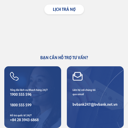
LỊCH TRẢ NỢ
Thẻ NAPAS
Thẻ tín dụng
Thẻ tín dụng BVBank NAPAS
shopON
BẠN CẦN HỖ TRỢ TƯ VẤN?
Tổng đài Dịch vụ Khách hàng 24/7
Liên hệ với chúng tôi
1900 555 596
qua email
bvbank247@bvbank.net.vn
1800 555 599
Hỗ trợ quốc tế 24/7
+84 28 3943 6868