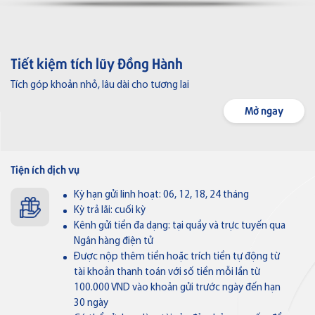
Ngân hàng số
Tiết kiệm tích lũy Đồng Hành
Hộ Kinh doanh
Thẻ VISA
Tích góp khoản nhỏ, lâu dài cho tương lai
Doanh nghiệp
Mở ngay
Thẻ tín dụng
Thẻ tín dụng BVBank Visa inStyle
Tiền gửi
Ưu đãi
Tiện ích dịch vụ
Tín dụng
Dành cho Cá nhân
Điểm giao dịch & ATM
Kỳ hạn gửi linh hoạt: 06, 12, 18, 24 tháng
Thẻ tín dụng
Thẻ tín dụng BVBank Visa Joy
Kỳ trả lãi: cuối kỳ
Bảo lãnh
Dành cho Doanh nghiệp
Liên hệ
Kênh gửi tiền đa dạng: tại quầy và trực tuyến qua
Ngân hàng điện tử
Tài trợ thương mại
Về Bản Việt
Tuyển dụng
Được nộp thêm tiền hoặc trích tiền tự động từ
tài khoản thanh toán với số tiền mỗi lần từ
Thẻ tín dụng
Tin tức
Nhà đầu tư
Quản lý dòng tiền
Thẻ tín dụng BVBank VISA
100.000 VND vào khoản gửi trước ngày đến hạn
Thông báo
30 ngày
Lifestyle