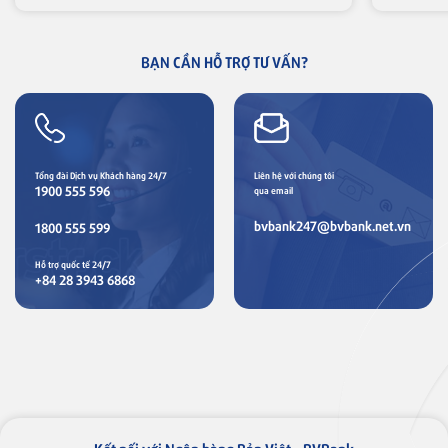
BẠN CẦN HỖ TRỢ TƯ VẤN?
Thẻ tín dụng
Thẻ tín dụng BVBank JCB Ms.
Tổng đài Dịch vụ Khách hàng 24/7
Liên hệ với chúng tôi
1900 555 596
qua email
Thẻ NAPAS
bvbank247@bvbank.net.vn
1800 555 599
Hỗ trợ quốc tế 24/7
Thẻ tín dụng
+84 28 3943 6868
Thẻ tín dụng BVBank NAPAS
shopON