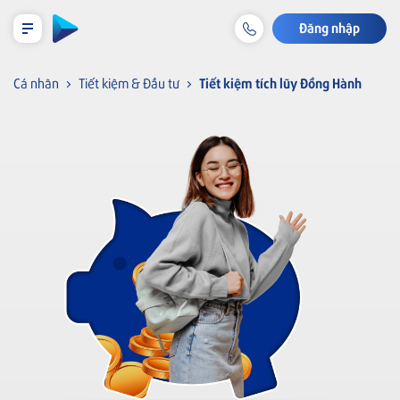
Đăng nhập
LỊCH TRẢ NỢ TẠM TÍNH
Cá nhân
Tiết kiệm & Đầu tư
Tiết kiệm tích lũy Đồng Hành
Cá nhân
Tiết kiệm & Đầu tư
Tài khoản & Dịch vụ
Thẻ
Khoản vay
Bảo hiểm liên kết