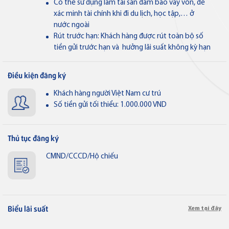
Có thể sử dụng làm tài sản đảm bảo vay vốn, để
Ngân hàng điện tử
xác minh tài chính khi đi du lịch, học tập,… ở
VN
nước ngoài
Rút trước hạn: Khách hàng được rút toàn bộ số
tiền gửi trước hạn và hưởng lãi suất không kỳ hạn
Thẻ tín dụng
Thẻ tín dụng BVBank Visa Ms.
Điều kiện đăng ký
Khách hàng người Việt Nam cư trú
Số tiền gửi tối thiểu: 1.000.000 VND
Thẻ JCB
Thủ tục đăng ký
Thẻ tín dụng
Thẻ tín dụng BVBank JCB Cheer
CMND/CCCD/Hộ chiếu
Thẻ tín dụng
Biểu lãi suất
Xem tại đây
Thẻ tín dụng BVBank JCB Sense