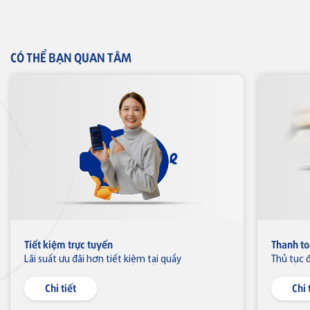
CÓ THỂ BẠN QUAN TÂM
Thẻ tín dụng
Thẻ tín dụng BVBank JCB
Discovery
Thẻ tín dụng
Thẻ tín dụng BVBank JCB 7-
Eleven
Tiết kiệm trực tuyến
Thanh to
Lãi suất ưu đãi hơn tiết kiệm tại quầy
Thủ tục 
Thẻ tín dụng
Thẻ tín dụng BVBank JCB Link
Chi tiết
Chi 