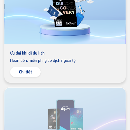
Thẻ tín dụng
Thẻ tín dụng BVBank Visa Ms.
Thẻ JCB
Ưu đãi khi đi du lịch
Thẻ tín dụng
Thẻ tín dụng BVBank JCB Cheer
Hoàn tiền, miễn phí giao dịch ngoại tệ
Chi tiết
Thẻ tín dụng
Thẻ tín dụng BVBank JCB Sense
Thẻ tín dụng