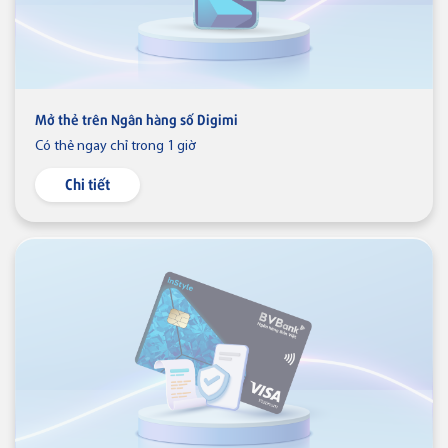
Thẻ tín dụng BVBank JCB
Discovery
Mở thẻ trên Ngân hàng số Digimi
Thẻ tín dụng
Có thẻ ngay chỉ trong 1 giờ
Thẻ tín dụng BVBank JCB 7-
Eleven
Chi tiết
Thẻ tín dụng
Thẻ tín dụng BVBank JCB Link