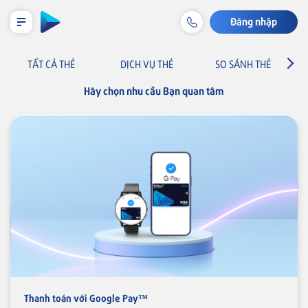
Đăng nhập
LỊCH TRẢ NỢ TẠM TÍNH
TẤT CẢ THẺ
DỊCH VỤ THẺ
SO SÁNH THẺ
Hãy chọn nhu cầu Bạn quan tâm
Cá nhân
Tiết kiệm & Đầu tư
Tài khoản & Dịch vụ
Thẻ
Khoản vay
Bảo hiểm liên kết
Thanh toán với Google Pay™