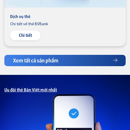
Thẻ tín dụng
Thẻ tín dụng BVBank JCB Ms.
Dịch vụ thẻ
Chi tiết về thẻ BVBank
Chi tiết
Thẻ NAPAS
Thẻ tín dụng
Thẻ tín dụng BVBank NAPAS
Xem tất cả sản phẩm
shopON
Ưu đãi thẻ Bản Việt mới nhất